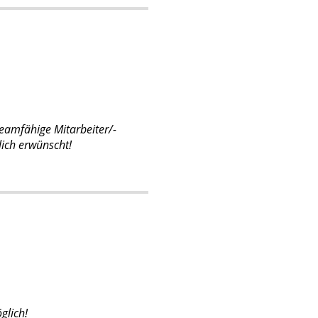
eamfähige Mitarbeiter/-
lich erwünscht!
glich!