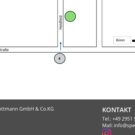
 Kottmann GmbH & Co.KG
KONTAKT
Tel.:
+49 2951 
Mail:
info@spe