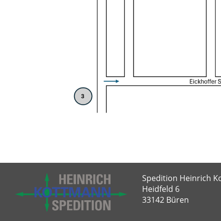
Spedition Heinrich
Heidfeld 6
33142 Büren