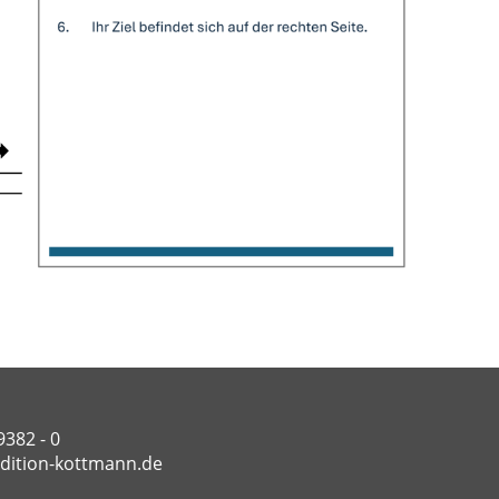
9382 - 0
dition-kottmann.de